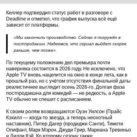
Келлер подтвердил статус работ в разговоре с
Deadline и отметил, что график выпуска всё ещё
зависит от платформы.
«Мы закончили производство. Сейчас я погружён в
постпродакшн. Надеемся, что сериал выйдет скорее
раньше, чем позже».
По текущему положению дел премьера почти
наверняка состоится в 2026 году. Не исключено, что
Apple TV вновь нацелится на окно в конце лета, как в
прошлый раз, но с учётом отсутствия финальной даты
реалистичнее выглядит осень 2026-го. Долгая фаза
постпродакшна для комедий — не редкость, а Apple
TV обычно не спешит с расписанием.
К своим ролям возвращаются Оуэн Уилсон (Прайс
Кэхилл — когда-то звезда, а теперь неохотный
наставник), Питер Дагер (продиджи Санти), Тимоти
Олифант, Марк Мэрон, Джуди Грир, Мариана Тревиньо
и Лилли Кэй. Ко второму сезону также