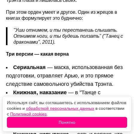
Трэнта глаза и лишилась своих.
При этом орден умеет и другое. Один из жрецов в
книгах формулирует это буднично:
"Уши отнимем, и ты перестанешь слышать.
Отнимем ноги, и ты будешь ползать" ("Танец с
драконами", 2011).
Три версии — какая верна
Сериальная
— маска, использованная без
подготовки, отравляет Арью, и это прямое
следствие самовольного убийства Трэнта.
Книжная, наказание
— в "Танце с
драконами" Арья слепнет после того, как
Используя сайт, вы соглашаетесь с использованием файлов
cookies и
обработкой персональных данных
в соответствии
убивает дезертира Ночного Дозора Дареона,
с
Политикой cookies
.
тоже по собственной воле. Полгода ей дают
Понятно
питьё, лишающее зрения.