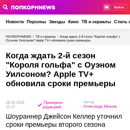
Войти
Новости
Персоны
Звезды
Кино
ТВ и сериалы
Стиль 
ПОПКОРНNEWS
/
ТВ и сериалы
/
Когда ждать 2-й сезон "Короля гольфа" с
Оуэном Уилсоном? Apple TV+ обновила сроки премьеры
Когда ждать 2-й сезон
"Короля гольфа" с Оуэном
Уилсоном? Apple TV+
обновила сроки премьеры
Автор:
28.05.2026
Проверено
Александр Иванов
15:47
редакцией
Шоураннер Джейсон Келлер уточнил
сроки премьеры второго сезона