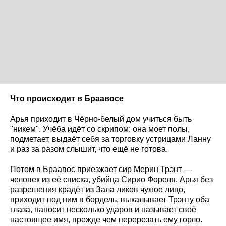
Что происходит в Браавосе
Арья приходит в Чёрно-белый дом учиться быть
"никем". Учёба идёт со скрипом: она моет полы,
подметает, выдаёт себя за торговку устрицами Ланну
и раз за разом слышит, что ещё не готова.
Потом в Браавос приезжает сир Мерин Трэнт —
человек из её списка, убийца Сирио Фореля. Арья без
разрешения крадёт из Зала ликов чужое лицо,
приходит под ним в бордель, выкалывает Трэнту оба
глаза, наносит несколько ударов и называет своё
настоящее имя, прежде чем перерезать ему горло.