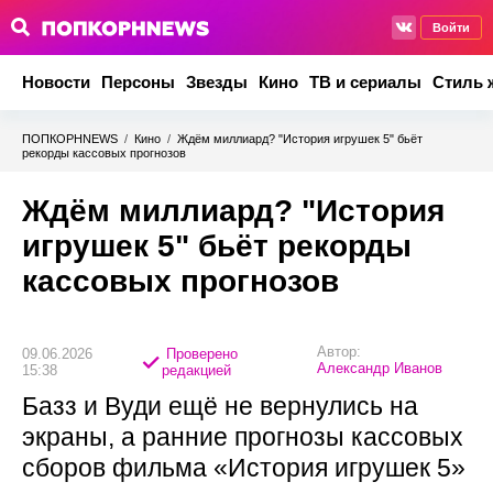
Войти
Новости
Персоны
Звезды
Кино
ТВ и сериалы
Стиль 
ПОПКОРНNEWS
/
Кино
/
Ждём миллиард? "История игрушек 5" бьёт
рекорды кассовых прогнозов
Ждём миллиард? "История
игрушек 5" бьёт рекорды
кассовых прогнозов
Автор:
09.06.2026
Проверено
Александр Иванов
15:38
редакцией
Базз и Вуди ещё не вернулись на
экраны, а ранние прогнозы кассовых
сборов фильма «История игрушек 5»