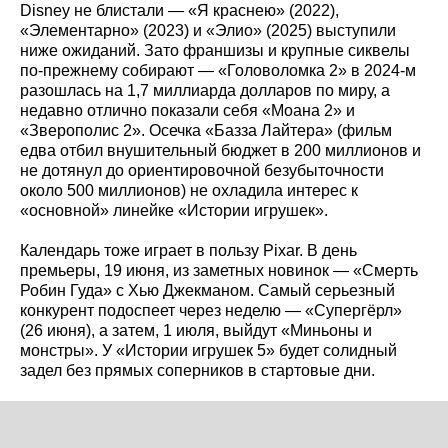
Disney не блистали — «Я краснею» (2022),
«Элементарно» (2023) и «Элио» (2025) выступили
ниже ожиданий. Зато франшизы и крупные сиквелы
по‑прежнему собирают — «Головоломка 2» в 2024‑м
разошлась на 1,7 миллиарда долларов по миру, а
недавно отлично показали себя «Моана 2» и
«Зверополис 2». Осечка «Базза Лайтера» (фильм
едва отбил внушительный бюджет в 200 миллионов и
не дотянул до ориентировочной безубыточности
около 500 миллионов) не охладила интерес к
«основной» линейке «Истории игрушек».
Календарь тоже играет в пользу Pixar. В день
премьеры, 19 июня, из заметных новинок — «Смерть
Робин Гуда» с Хью Джекманом. Самый серьезный
конкурент подоспеет через неделю — «Супергёрл»
(26 июня), а затем, 1 июля, выйдут «Миньоны и
монстры». У «Истории игрушек 5» будет солидный
задел без прямых соперников в стартовые дни.