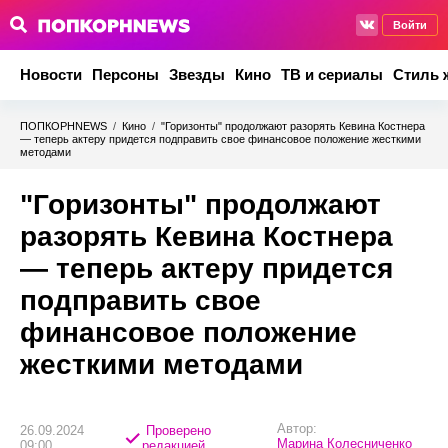
Войти
Новости
Персоны
Звезды
Кино
ТВ и сериалы
Стиль 
ПОПКОРНNEWS
/
Кино
/
"Горизонты" продолжают разорять Кевина Костнера
— теперь актеру придется подправить свое финансовое положение жесткими
методами
"Горизонты" продолжают
разорять Кевина Костнера
— теперь актеру придется
подправить свое
финансовое положение
жесткими методами
Автор:
26.09.2024
Проверено
Марина Колесниченко
09:00
редакцией