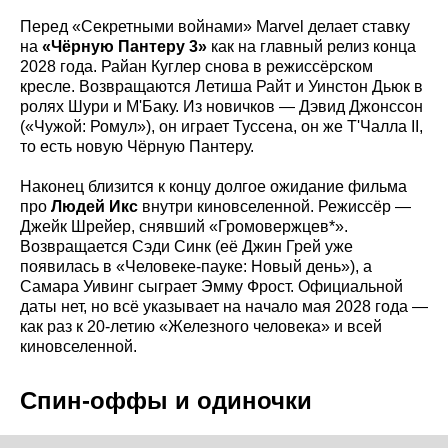
Перед «Секретными войнами» Marvel делает ставку
на
«Чёрную Пантеру 3»
как на главный релиз конца
2028 года. Райан Куглер снова в режиссёрском
кресле. Возвращаются Летиша Райт и Уинстон Дьюк в
ролях Шури и М'Баку. Из новичков — Дэвид Джонссон
(«Чужой: Ромул»), он играет Туссена, он же Т'Чалла II,
то есть новую Чёрную Пантеру.
Наконец близится к концу долгое ожидание фильма
про
Людей Икс
внутри киновселенной. Режиссёр —
Джейк Шрейер, снявший «Громовержцев*».
Возвращается Сэди Синк (её Джин Грей уже
появилась в «Человеке-пауке: Новый день»), а
Самара Уивинг сыграет Эмму Фрост. Официальной
даты нет, но всё указывает на начало мая 2028 года —
как раз к 20-летию «Железного человека» и всей
киновселенной.
Спин-оффы и одиночки