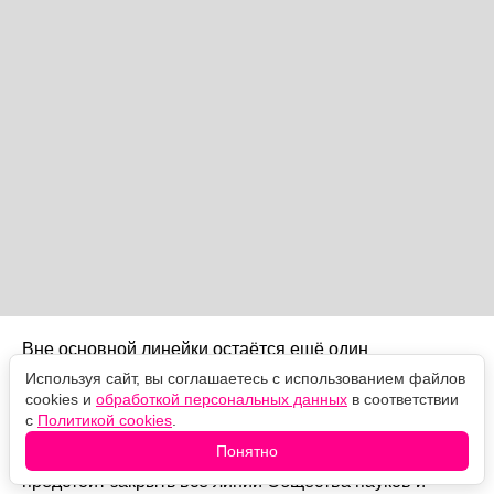
Вне основной линейки остаётся ещё один
совместный проект Sony и Marvel —
«Человек-паук:
Используя сайт, вы соглашаетесь с использованием файлов
За пределами Вселенной»
, финал анимационной
cookies и
обработкой персональных данных
в соответствии
саги о Майлзе Моралесе. Премьера наконец
с
Политикой cookies
.
назначена на 18 июня 2027 года, хотя изначально
Понятно
фильм должен был выйти ещё в 2024-м. Авторам
предстоит закрыть все линии Общества пауков и