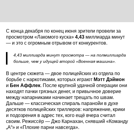
С конца декабря по конец июня зрители провели за
просмотром «Лакомого куска»
4,43
миллиарда минут
— и это с огромным отрывом от конкурентов.
4,43 миллиарда минут просмотра — на полмиллиарда
больше, чем у идущей второй «Военная машина».
В центре сюжета — двое полицейских из отдела по
борьбе с наркотиками, которых играют
Мэтт Дэймон
и
Бен Аффлек
. После крупной удачной операции они
находят пачки грязных денег, и привычное доверие
между напарниками начинает трещать по швам.
Дальше — классическая спираль паранойи в духе
десятков полицейских триллеров: напряжение, крики
и подозрения в адрес тех, кого ещё вчера считал
своим. Режиссёр — Джо Карнахан, снявший «Команду
„А“» и «Плохие парни навсегда».