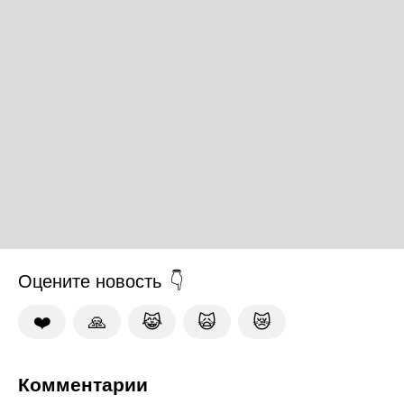
Оцените новость
❤️
🙏
😹
🙀
😿
Комментарии