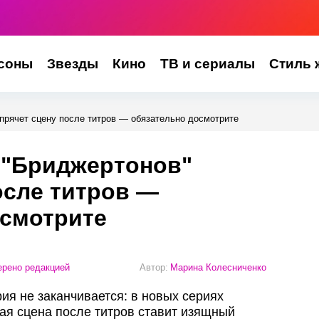
соны
Звезды
Кино
ТВ и сериалы
Стиль 
прячет сцену после титров — обязательно досмотрите
 "Бриджертонов"
осле титров —
осмотрите
рено редакцией
Автор:
Марина Колесниченко
рия не заканчивается: в новых сериях
я сцена после титров ставит изящный