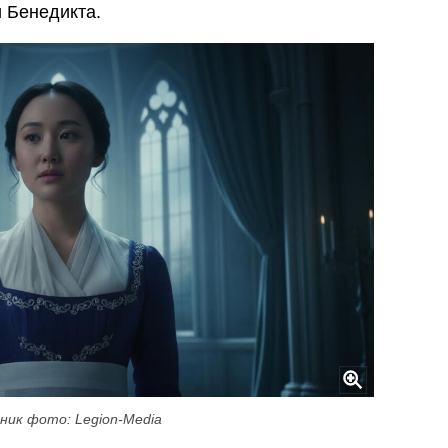
и Бенедикта.
ник фото: Legion-Media