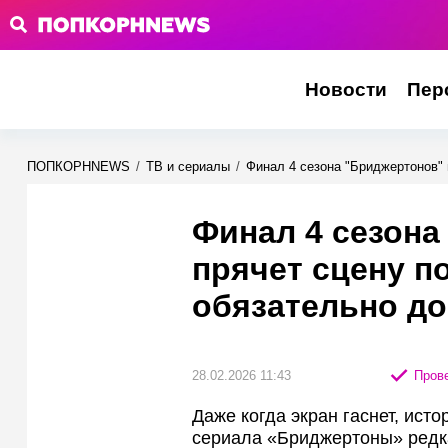
Новости
Пер
ПОПКОРНNEWS
/
ТВ и сериалы
/
Финал 4 сезона "Бриджертонов" 
Финал 4 сезона
прячет сцену п
обязательно д
28.02.2026 11:43
Прове
Даже когда экран гаснет, исто
сериала «Бриджертоны» редка