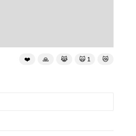
❤️
🙏
😹
🙀
1
😿