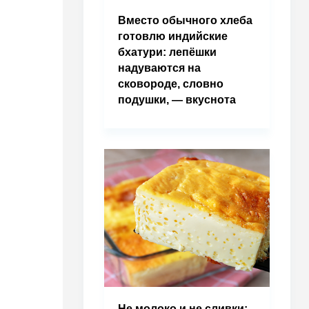
Вместо обычного хлеба
готовлю индийские
бхатури: лепёшки
надуваются на
сковороде, словно
подушки, — вкуснота
Не молоко и не сливки: