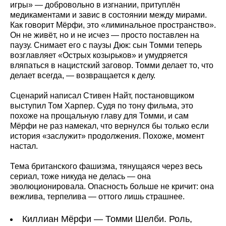
игры» — добровольно в изгнании, притуплён
медикаментами и завис в состоянии между мирами.
Как говорит Мёрфи, это «лиминальное пространство».
Он не живёт, но и не исчез — просто поставлен на
паузу. Снимает его с паузы Дюк: сын Томми теперь
возглавляет «Острых козырьков» и умудряется
вляпаться в нацистский заговор. Томми делает то, что
делает всегда, — возвращается к делу.
Сценарий написал Стивен Найт, постановщиком
выступил Том Харпер. Судя по тону фильма, это
похоже на прощальную главу для Томми, и сам
Мёрфи не раз намекал, что вернулся бы только если
история «заслужит» продолжения. Похоже, момент
настал.
Тема британского фашизма, тянущаяся через весь
сериал, тоже никуда не делась — она
эволюционировала. Опасность больше не кричит: она
вежлива, терпелива — оттого лишь страшнее.
Киллиан Мёрфи — Томми Шелби. Роль,