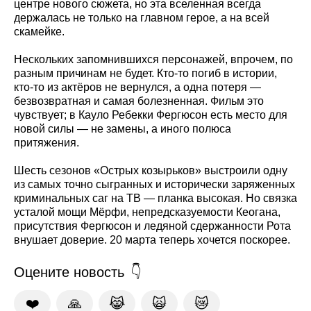
центре нового сюжета, но эта вселенная всегда
держалась не только на главном герое, а на всей
скамейке.
Нескольких запомнившихся персонажей, впрочем, по
разным причинам не будет. Кто-то погиб в истории,
кто-то из актёров не вернулся, а одна потеря —
безвозвратная и самая болезненная. Фильм это
чувствует; в Кауло Ребекки Фергюсон есть место для
новой силы — не замены, а иного полюса
притяжения.
Шесть сезонов «Острых козырьков» выстроили одну
из самых точно сыгранных и исторически заряженных
криминальных саг на ТВ — планка высокая. Но связка
усталой мощи Мёрфи, непредсказуемости Кеогана,
присутствия Фергюсон и ледяной сдержанности Рота
внушает доверие. 20 марта теперь хочется поскорее.
Оцените новость
❤️
🙏
😹
🙀
😿