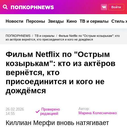
Войти
Новости
Персоны
Звезды
Кино
ТВ и сериалы
Стиль 
ПОПКОРНNEWS
/
ТВ и сериалы
/
Фильм Netflix по "Острым козырькам": кто
из актёров вернётся, кто присоединится и кого не дождёмся
Фильм Netflix по "Острым
козырькам": кто из актёров
вернётся, кто
присоединится и кого не
дождёмся
Автор:
26.02.2026
Проверено
Марина Колесниченко
14:55
редакцией
Киллиан Мерфи вновь натягивает