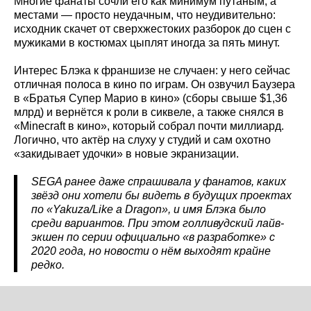
Многие фанаты сочли его как минимум путаным, а
местами — просто неудачным, что неудивительно:
исходник скачет от сверхжестоких разборок до сцен с
мужиками в костюмах цыплят иногда за пять минут.
Интерес Блэка к франшизе не случаен: у него сейчас
отличная полоса в кино по играм. Он озвучил Баузера
в «Братья Супер Марио в кино» (сборы свыше $1,36
млрд) и вернётся к роли в сиквеле, а также снялся в
«Minecraft в кино», который собрал почти миллиард.
Логично, что актёр на слуху у студий и сам охотно
«закидывает удочки» в новые экранизации.
SEGA ранее даже спрашивала у фанатов, каких
звёзд они хотели бы видеть в будущих проектах
по «Yakuza/Like a Dragon», и имя Блэка было
среди вариантов. При этом голливудский лайв-
экшен по серии официально «в разработке» с
2020 года, но новости о нём выходят крайне
редко.