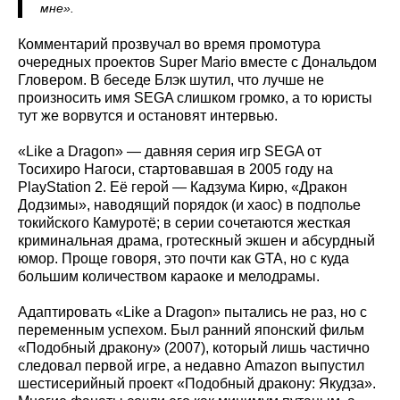
мне».
Комментарий прозвучал во время промотура
очередных проектов Super Mario вместе с Дональдом
Гловером. В беседе Блэк шутил, что лучше не
произносить имя SEGA слишком громко, а то юристы
тут же ворвутся и остановят интервью.
«Like a Dragon» — давняя серия игр SEGA от
Тосихиро Нагоси, стартовавшая в 2005 году на
PlayStation 2. Её герой — Кадзума Кирю, «Дракон
Додзимы», наводящий порядок (и хаос) в подполье
токийского Камуротё; в серии сочетаются жесткая
криминальная драма, гротескный экшен и абсурдный
юмор. Проще говоря, это почти как GTA, но с куда
большим количеством караоке и мелодрамы.
Адаптировать «Like a Dragon» пытались не раз, но с
переменным успехом. Был ранний японский фильм
«Подобный дракону» (2007), который лишь частично
следовал первой игре, а недавно Amazon выпустил
шестисерийный проект «Подобный дракону: Якудза».