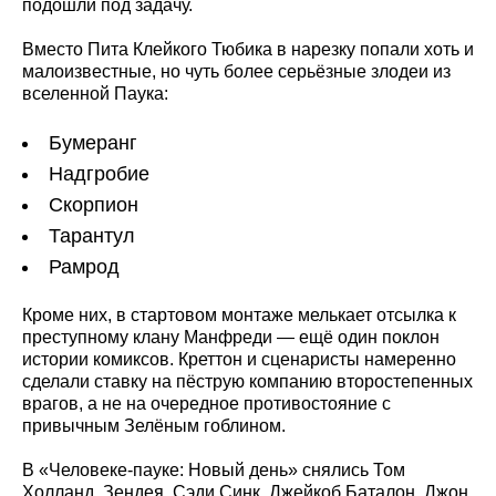
подошли под задачу.
Вместо Пита Клейкого Тюбика в нарезку попали хоть и
малоизвестные, но чуть более серьёзные злодеи из
вселенной Паука:
Бумеранг
Надгробие
Скорпион
Тарантул
Рамрод
Кроме них, в стартовом монтаже мелькает отсылка к
преступному клану Манфреди — ещё один поклон
истории комиксов. Креттон и сценаристы намеренно
сделали ставку на пёструю компанию второстепенных
врагов, а не на очередное противостояние с
привычным Зелёным гоблином.
В «Человеке-пауке: Новый день» снялись Том
Холланд, Зендея, Сэди Синк, Джейкоб Баталон, Джон