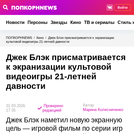
Войти
Новости
Персоны
Звезды
Кино
ТВ и сериалы
Стиль 
ПОПКОРНNEWS
/
Кино
/
Джек Блэк присматривается к экранизации
культовой видеоигры 21‑летней давности
Джек Блэк присматривается
к экранизации культовой
видеоигры 21‑летней
давности
Автор:
31.03.2026
Проверено
Марина Колесниченко
17:35
редакцией
Джек Блэк наметил новую экранную
цель — игровой фильм по серии игр