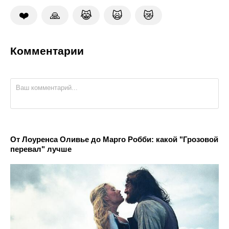
❤️
🙏
😹
🙀
😿
Комментарии
От Лоуренса Оливье до Марго Робби: какой "Грозовой
перевал" лучше