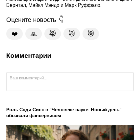
Бернтал, Майкл Мэндо и Марк Руффало.
Оцените новость
❤️
🙏
😹
🙀
😿
Комментарии
Роль Сэди Синк в "Человеке-пауке: Новый день"
обозвали фансервисом