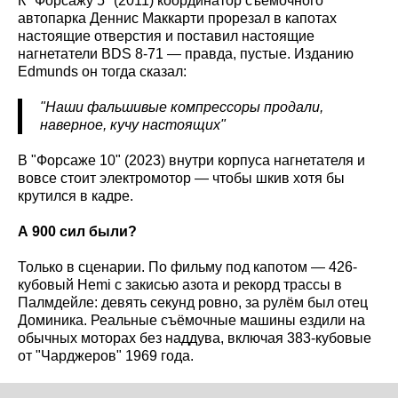
К "Форсажу 5" (2011) координатор съёмочного
автопарка Деннис Маккарти прорезал в капотах
настоящие отверстия и поставил настоящие
нагнетатели BDS 8-71 — правда, пустые. Изданию
Edmunds он тогда сказал:
"Наши фальшивые компрессоры продали,
наверное, кучу настоящих"
В "Форсаже 10" (2023) внутри корпуса нагнетателя и
вовсе стоит электромотор — чтобы шкив хотя бы
крутился в кадре.
А 900 сил были?
Только в сценарии. По фильму под капотом — 426-
кубовый Hemi с закисью азота и рекорд трассы в
Палмдейле: девять секунд ровно, за рулём был отец
Доминика. Реальные съёмочные машины ездили на
обычных моторах без наддува, включая 383-кубовые
от "Чарджеров" 1969 года.