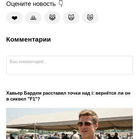
Оцените новость
❤️
🙏
😹
🙀
😿
Комментарии
Хавьер Бардем расставил точки над i: вернётся ли он
в сиквел "F1"?