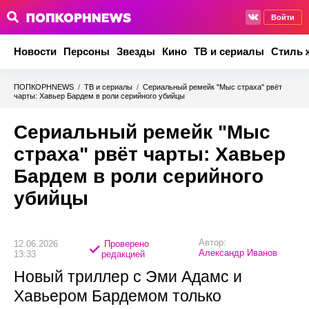
Войти
Новости
Персоны
Звезды
Кино
ТВ и сериалы
Стиль 
ПОПКОРНNEWS
/
ТВ и сериалы
/
Сериальный ремейк "Мыс страха" рвёт
чарты: Хавьер Бардем в роли серийного убийцы
Сериальный ремейк "Мыс
страха" рвёт чарты: Хавьер
Бардем в роли серийного
убийцы
Автор:
12.06.2026
Проверено
Александр Иванов
13:33
редакцией
Новый триллер с Эми Адамс и
Хавьером Бардемом только