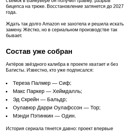
съёмок в Ванкувере он получил травму: разрыв
бицепса на трюке. Восстановление затянется до 2027
года.
Ждать так долго Amazon не захотела и решила искать
замену. Жёстко, но в сериальном производстве так
бывает.
Состав уже собран
Актёров звёздного калибра в проекте хватает и без
Батисты. Известно, кто уже подписался:
Тереза Палмер — Сиф;
Макс Паркер — Хеймдалль;
Эд Скрейн — Бальдр;
Оулавюр Дарри Оулафссон — Тор;
Мэнди Пэтинкин — Один.
История сериала тянется давно: проект впервые