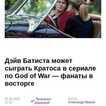
Дэйв Батиста может
сыграть Кратоса в сериале
по God of War — фанаты в
восторге
Автор:
05.08.2026
Проверено
Александр Иванов
12:59
редакцией