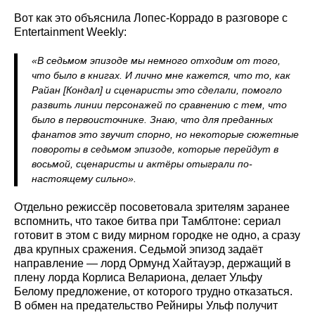
Вот как это объяснила Лопес-Коррадо в разговоре с
Entertainment Weekly:
«В седьмом эпизоде мы немного отходим от того,
что было в книгах. И лично мне кажется, что то, как
Райан [Кондал] и сценаристы это сделали, помогло
развить линии персонажей по сравнению с тем, что
было в первоисточнике. Знаю, что для преданных
фанатов это звучит спорно, но некоторые сюжетные
повороты в седьмом эпизоде, которые перейдут в
восьмой, сценаристы и актёры отыграли по-
настоящему сильно».
Отдельно режиссёр посоветовала зрителям заранее
вспомнить, что такое битва при Тамблтоне: сериал
готовит в этом с виду мирном городке не одно, а сразу
два крупных сражения. Седьмой эпизод задаёт
направление — лорд Ормунд Хайтауэр, держащий в
плену лорда Корлиса Велариона, делает Ульфу
Белому предложение, от которого трудно отказаться.
В обмен на предательство Рейниры Ульф получит