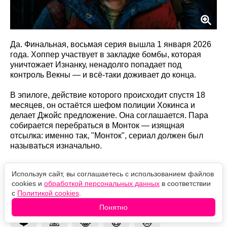
Да. Финальная, восьмая серия вышла 1 января 2026
года. Хоппер участвует в закладке бомбы, которая
уничтожает Изнанку, ненадолго попадает под
контроль Векны — и всё-таки доживает до конца.
В эпилоге, действие которого происходит спустя 18
месяцев, он остаётся шефом полиции Хокинса и
делает Джойс предложение. Она соглашается. Пара
собирается перебраться в Монток — изящная
отсылка: именно так, "Монток", сериал должен был
называться изначально.
Так что за пять сезонов Хоппера хоронили дважды – и
Используя сайт, вы соглашаетесь с использованием файлов
оба раза преждевременно.
cookies и
обработкой персональных данных
в соответствии
с
Политикой cookies
.
Оцените новость
Понятно
❤️
🙏
😹
🙀
😿