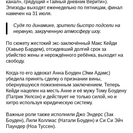
канал», грядущий «Тайный дневник Верити»).
Эпизоды выходят еженедельно по пятницам, финал
намечен на 31 июля.
Судя по динамике, зрители быстро подсели на
нервную, закрученную атмосферу шоу.
По сюжету жестокий экс-заключённый Макс Кейди
(Хавьер Бардем), отсидевший долгий срок за
убийство жены и нерождённого ребёнка, выходит на
свободу.
Когда-то его адвокат Анна Боуден (Эми Адамс)
убедила принять сделку о признании вины,
обернувшуюся пожизненным заключением. Теперь
Кейди нацелен на месть Анне и её мужу Тому Боудену
(Патрик Уилсон) и действует не только силой, но и
хитро используя юридическую систему.
Важные роли также исполнили Джо Эндерс (Зак
Боуден), Лили Коллиас (Натали Боуден) и Си Си Эйч
Паундер (Ноа Туссен).