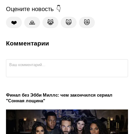
Оцените новость
❤️
🙏
😹
🙀
😿
Комментарии
Финал без Эбби Миллс: чем закончился сериал
"Сонная лощина"