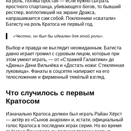
на роль. Логика простая — если нужно сыграть
яростного спартанца, убивающего богов, то бывший
рестлер, воплотивший на экране Дракса,
напрашивается сам собой. Поклонники «сватали»
Батисту на роль Кратоса не первый год.
«Честно, он был бы идеален для этой роли».
Выбор и правда не выглядит неожиданным. Батиста
давно играет громил с суровым лицом, которые при
этом умеют играть, — от «Стражей Галактики» до
«Дюны» Дени Вильнёва и «Достать ножи: Стеклянная
луковица». Фанаты в соцсетях напирают на его
телосложение и фирменный тяжёлый взгляд.
Что случилось с первым
Кратосом
Изначально Кратоса должен был играть Райан Хёрст
— актёр из «Сынов анархии» и, кстати, официальный
голос Кратоса в последних играх серии. Но во время