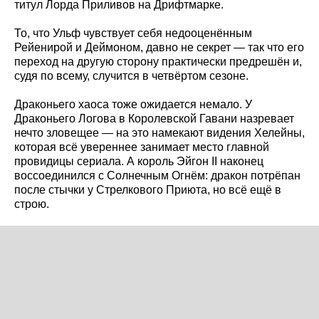
титул Лорда Приливов на Дрифтмарке.
То, что Ульф чувствует себя недооценённым
Рейенирой и Деймоном, давно не секрет — так что его
переход на другую сторону практически предрешён и,
судя по всему, случится в четвёртом сезоне.
Драконьего хаоса тоже ожидается немало. У
Драконьего Логова в Королевской Гавани назревает
нечто зловещее — на это намекают видения Хелейны,
которая всё увереннее занимает место главной
провидицы сериала. А король Эйгон II наконец
воссоединился с Солнечным Огнём: дракон потрёпан
после стычки у Стрелкового Приюта, но всё ещё в
строю.