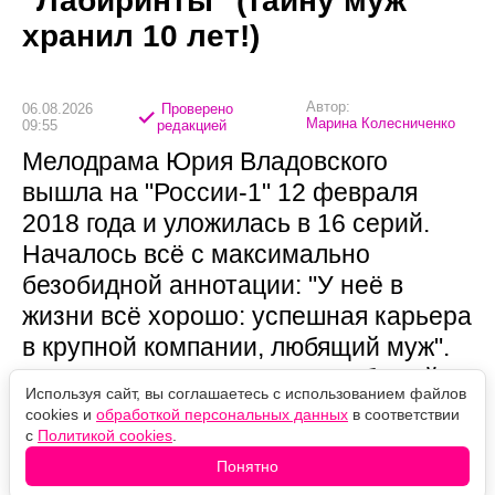
"Лабиринты" (тайну муж
хранил 10 лет!)
Автор:
06.08.2026
Проверено
Марина Колесниченко
09:55
редакцией
Мелодрама Юрия Владовского
вышла на "России-1" 12 февраля
2018 года и уложилась в 16 серий.
Началось всё с максимально
безобидной аннотации: "У неё в
жизни всё хорошо: успешная карьера
в крупной компании, любящий муж".
Дальше выясняется, что "любящий
Используя сайт, вы соглашаетесь с использованием файлов
муж" десять лет вёл двойную жизнь.
cookies и
обработкой персональных данных
в соответствии
с
Политикой cookies
.
Понятно