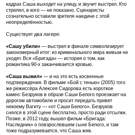
кадрах Саша выходит на улицу, и звучит выстрел. Кто
стрелял, в кого — не показано. Сценаристы
сознательно оставили зрителя наедине с этой
неопределённостью.
Существует два лагеря:
«Сашу убили»
— выстрел в финале символизирует
закономерный итог: из криминального мира живым не
уходят. Вся «Бригада» — история о том, как
романтика 90-х заканчивается кровью.
«Саша выжил»
— и на это есть косвенные
подтверждения. В фильме «Бой с тенью» (2005) того
же режиссёра Алексея Сидорова есть короткое
камео: Безруков в образе Саши Белого проезжает на
дорогом автомобиле и просит передать привет
некоему Вагиту — «от Саши Белого». Безруков
снялся в этой сцене бесплатно, просто ради отсылки.
Позже, в 2012 году, вышел фильм «Бригада:
Наследник» о повзрослевшем сыне Белого, и там
тоже подразумевается, что Саша жив.