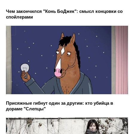
Чем закончился "Конь БоДжек": смысл концовки со
спойлерами
Присяжные гибнут один за другим: кто убийца в
дораме "Слепцы"