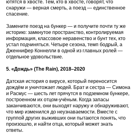
ютятся в хвосте. Тем, кто в хвосте, говорят, что
снаружи — верная смерть, а поезд — единственное
спасение.
Замените поезд на бункер — и получите почти ту же
историю: замкнутое пространство, контролируемая
информация, классовое неравенство и бунт тех, кто
устал подчиняться. Четыре сезона, темп бодрый, а
Дженнифер Коннелли в одной из главных ролей —
отдельное удовольствие.
5. «Дождь» (The
Rain
), 2018–2020
Датская история о вирусе, который переносится
дождём и уничтожает людей. Брат и сестра — Симона
и Расмус — шесть лет прячутся в подземном бункере,
построенном их отцом-учёным. Когда запасы
заканчиваются, они выходят наружу и обнаруживают,
что мир изменился до неузнаваемости. Вместе с
группой других выживших они пытаются понять, что
произошло, и найти отца, который может знать
ответы.