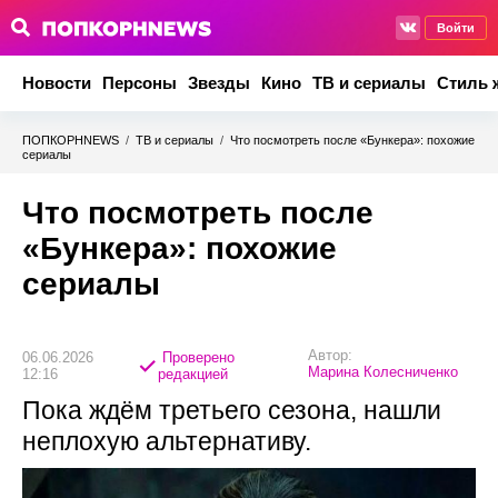
Войти
Новости
Персоны
Звезды
Кино
ТВ и сериалы
Стиль 
ПОПКОРНNEWS
/
ТВ и сериалы
/
Что посмотреть после «Бункера»: похожие
сериалы
Что посмотреть после
«Бункера»: похожие
сериалы
Автор:
06.06.2026
Проверено
Марина Колесниченко
12:16
редакцией
Пока ждём третьего сезона, нашли
неплохую альтернативу.