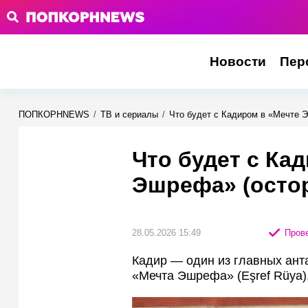
Новости
Пер
ПОПКОРНNEWS
/
ТВ и сериалы
/
Что будет с Кадиром в «Мечте 
Что будет с Ка
Эшрефа» (осто
28.05.2026 15:49
Прове
Кадир — один из главных анта
«Мечта Эшрефа» (Eşref Rüya)