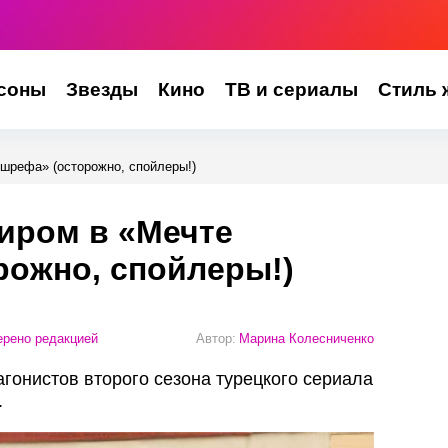
соны
Звезды
Кино
ТВ и сериалы
Стиль 
Эшрефа» (осторожно, спойлеры!)
диром в «Мечте
рожно, спойлеры!)
рено редакцией
Автор:
Марина Колесниченко
гонистов второго сезона турецкого сериала
.