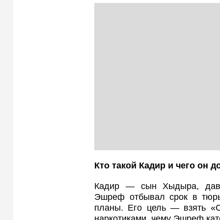
Кто такой Кадир и чего он 
Кадир — сын Хыдыра, давн
Эшреф отбывал срок в тюрь
планы. Его цель — взять «С
наркотиками, чему Эшреф кат