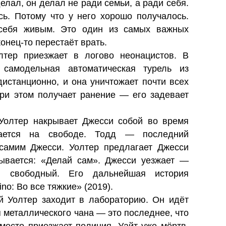
делал, он делал не ради семьи, а ради себя.
сь. Потому что у него хорошо получалось.
 себя живым. Это один из самых важных
онец-то перестаёт врать.
тер приезжает в логово неонацистов. В
самодельная автоматическая турель из
дистанционно, и она уничтожает почти всех
ри этом получает ранение — его задевает
олтер накрывает Джесси собой во время
вается на свободе. Тодд — последний
самим Джесси. Уолтер предлагает Джесси
азывается: «Делай сам». Джесси уезжает —
 свободный. Его дальнейшая история
no: Во все тяжкие» (2019).
 Уолтер заходит в лабораторию. Он идёт
 металлического чана — это последнее, что