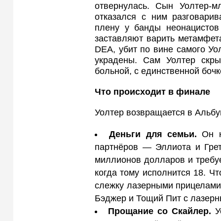
отвернулась. Сын Уолтер-м
отказался с ним разговарив
плену у банды неонацистов
заставляют варить метамфета
DEA, убит по вине самого Уо
украдены. Сам Уолтер скры
больной, с единственной боч
Что происходит в финале
Уолтер возвращается в Альбу
Деньги для семьи.
Он н
партнёров — Эллиота и Грет
миллионов долларов и требует
когда тому исполнится 18. Ч
слежку лазерными прицелами
Бэджер и Тощий Пит с лазерн
Прощание со Скайлер.
У