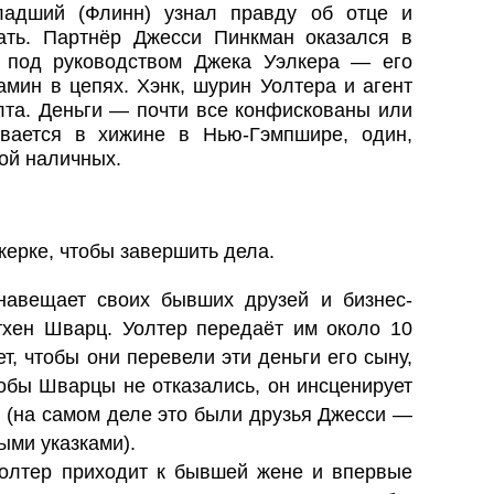
ладший (Флинн) узнал правду об отце и
ать. Партнёр Джесси Пинкман оказался в
 под руководством Джека Уэлкера — его
мин в цепях. Хэнк, шурин Уолтера и агент
лта. Деньги — почти все конфискованы или
вается в хижине в Нью-Гэмпшире, один,
кой наличных.
керке, чтобы завершить дела.
авещает своих бывших друзей и бизнес-
хен Шварц. Уолтер передаёт им около 10
, чтобы они перевели эти деньги его сыну,
тобы Шварцы не отказались, он инсценирует
 (на самом деле это были друзья Джесси —
ыми указками).
олтер приходит к бывшей жене и впервые