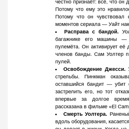
честно признаёт: всё, что он 
Потому что ему это нравило
Потому что он чувствовал
моментов сериала — Уайт нак
Расправа с бандой.
Уол
багажнике его машины — 
пулемёта. Он активирует её 
членов банды. Сам Уолтер п
пулей.
Освобождение Джесси.
У
стрельбы. Пинкман оказы
оставшийся бандит — убит 
застрелить его, но тот отк
впервые за долгое время
рассказана в фильме «El Cami
Смерть Уолтера.
Раненый
вдоль оборудования, касается