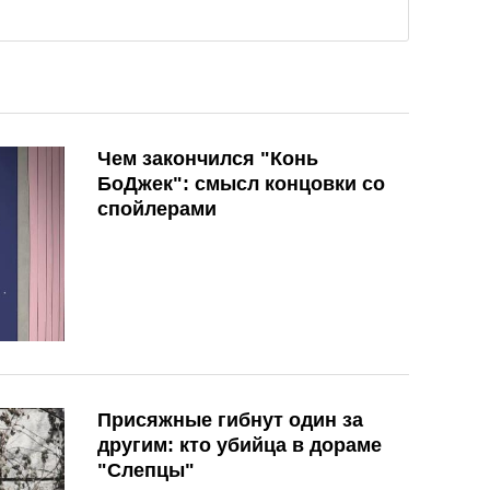
Чем закончился "Конь
БоДжек": смысл концовки со
спойлерами
Присяжные гибнут один за
другим: кто убийца в дораме
"Слепцы"