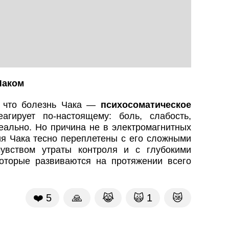
Чаком
т, что болезнь Чака —
психосоматическое
агирует по-настоящему: боль, слабость,
еально. Но причина не в электромагнитных
ия Чака тесно переплетены с его сложными
увством утраты контроля и с глубокими
оторые развиваются на протяжении всего
❤️
5
🙏
😹
🙀
1
😿