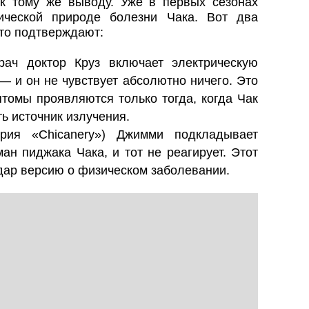
к тому же выводу. Уже в первых сезонах
ической природе болезни Чака. Вот два
то подтверждают:
ач доктор Круз включает электрическую
— и он не чувствует абсолютно ничего. Это
птомы проявляются только тогда, когда Чак
ть источник излучения.
рия «Chicanery») Джимми подкладывает
ан пиджака Чака, и тот не реагирует. Этот
удар версию о физическом заболевании.