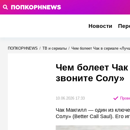
Новости
Пер
ПОПКОРНNEWS
/
ТВ и сериалы
/
Чем болеет Чак в сериале «Луч
Чем болеет Чак
звоните Солу»
10.06.2026 17:33
Прове
Чак Макгилл — один из ключ
Солу» (Better Call Saul). Его 