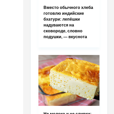
Вместо обычного хлеба
готовлю индийские
бхатури: лепёшки
надуваются на
сковороде, словно
подушки, — вкуснота
Не молоко и не сливки: