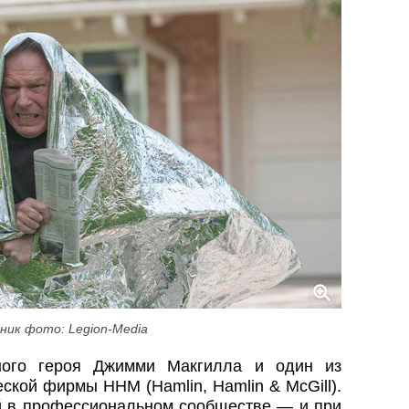
ник фото: Legion-Media
ного героя Джимми Макгилла и один из
ской фирмы HHM (Hamlin, Hamlin & McGill).
 в профессиональном сообществе — и при