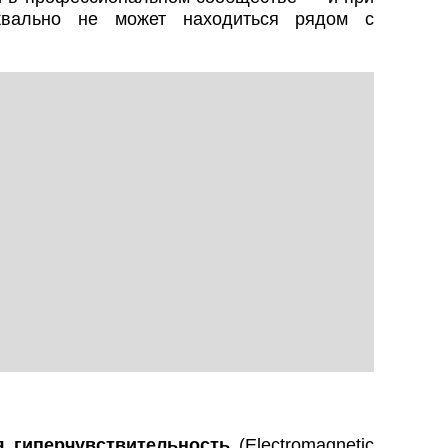
уквально не может находиться рядом с
я гиперчувствительность
(Electromagnetic