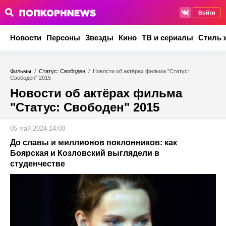
Войти
Новости
Персоны
Звезды
Кино
ТВ и сериалы
Стиль 
Фильмы
/
Статус: Свободен
/
Новости об актёрах фильма "Статус:
Свободен" 2015
Новости об актёрах фильма
"Статус: Свободен" 2015
05 май 2024 14:00
До славы и миллионов поклонников: как
Боярская и Козловский выглядели в
студенчестве