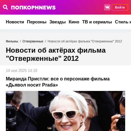
Войти
Новости
Персоны
Звезды
Кино
ТВ и сериалы
Стиль 
Фильмы
/
Отверженные
/
Новости об актёрах фильма "Отверженные" 2012
Новости об актёрах фильма
"Отверженные" 2012
14 ноя 2025 14:19
Миранда Пристли: все о персонаже фильма
«Дьявол носит Prada»