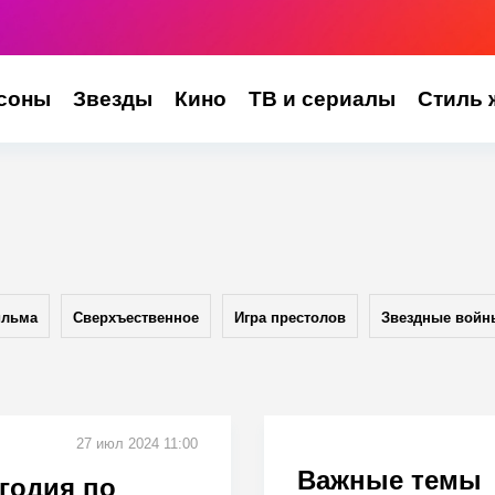
соны
Звезды
Кино
ТВ и сериалы
Стиль 
ильма
Сверхъественное
Игра престолов
Звездные войн
27 июл 2024 11:00
Важные темы
годия по