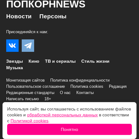
ПОПКОРНNEWS
Новости
Персоны
Присоединяйся к нам:
Звезды
Кино
ТВ и сериалы
Стиль жизни
Музыка
Монетизация сайтов
Политика конфиденциальности
Пользовательское соглашение
Политика cookies
Редакция
Редакционные стандарты
О нас
Контакты
Написать письмо
18+
Используя сайт, вы соглашаетесь с использованием файлов
© 2007–2026 Все права и материалы принадлежат
cookies и
обработкой персональных данных
в соответствии
«ПОПКОРНNEWS»
с
Политикой cookies
.
При копировании информации необходимо соблюдать
Условия
Понятно
использования
.