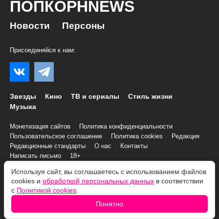
ПОПКОРНNEWS
Новости
Персоны
Присоединяйся к нам:
Звезды
Кино
ТВ и сериалы
Стиль жизни
Музыка
Монетизация сайтов
Политика конфиденциальности
Пользовательское соглашение
Политика cookies
Редакция
Редакционные стандарты
О нас
Контакты
Написать письмо
18+
Используя сайт, вы соглашаетесь с использованием файлов
© 2007–2026 Все права и материалы принадлежат
cookies и
обработкой персональных данных
в соответствии
«ПОПКОРНNEWS»
с
Политикой cookies
.
При копировании информации необходимо соблюдать
Условия
Понятно
использования
.