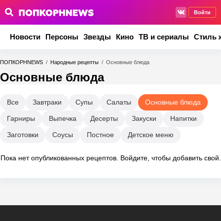
Войти
Новости
Персоны
Звезды
Кино
ТВ и сериалы
Стиль 
ПОПКОРНNEWS
/
Народные рецепты
/
Основные блюда
Основные блюда
Все
Завтраки
Супы
Салаты
Основные блюда
Гарниры
Выпечка
Десерты
Закуски
Напитки
Заготовки
Соусы
Постное
Детское меню
Пока нет опубликованных рецептов.
Войдите
, чтобы добавить свой.