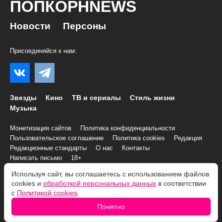
ПОПКОРНNEWS
Новости
Персоны
Присоединяйся к нам:
Звезды
Кино
ТВ и сериалы
Стиль жизни
Музыка
Монетизация сайтов
Политика конфиденциальности
Пользовательское соглашение
Политика cookies
Редакция
Редакционные стандарты
О нас
Контакты
Написать письмо
18+
Используя сайт, вы соглашаетесь с использованием файлов
© 2007–2026 Все права и материалы принадлежат
cookies и
обработкой персональных данных
в соответствии
«ПОПКОРНNEWS»
с
Политикой cookies
.
При копировании информации необходимо соблюдать
Условия
Понятно
использования
.