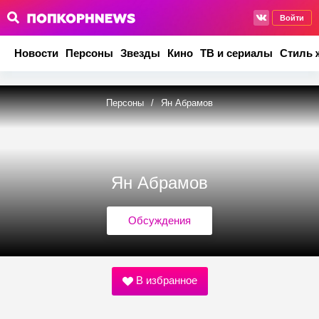
Войти
Новости
Персоны
Звезды
Кино
ТВ и сериалы
Стиль 
Персоны
/
Ян Абрамов
Ян Абрамов
Обсуждения
В избранное