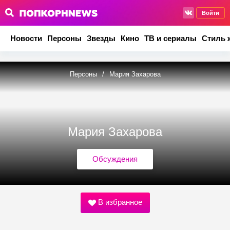
Войти
Новости
Персоны
Звезды
Кино
ТВ и сериалы
Стиль 
Персоны
/
Мария Захарова
Мария Захарова
Обсуждения
В избранное