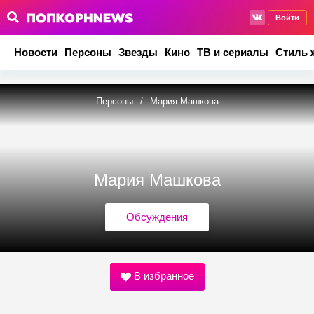
Войти
Новости
Персоны
Звезды
Кино
ТВ и сериалы
Стиль 
Персоны
/
Мария Машкова
Мария Машкова
Обсуждения
В избранное