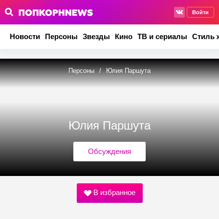
Войти
Новости
Персоны
Звезды
Кино
ТВ и сериалы
Стиль 
Персоны
/
Юлия Паршута
Юлия Паршута
Обсуждения
В избранное