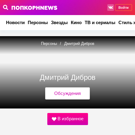
Войти
Новости
Персоны
Звезды
Кино
ТВ и сериалы
Стиль 
Персоны
/
Дмитрий Дибров
Дмитрий Дибров
Обсуждения
В избранное