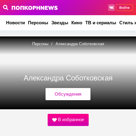
Войти
Новости
Персоны
Звезды
Кино
ТВ и сериалы
Стиль 
Персоны
/
Александра Соботковская
Александра Соботковская
Обсуждения
В избранное