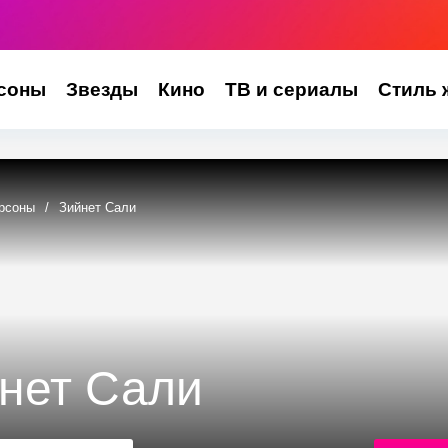
соны
Звезды
Кино
ТВ и сериалы
Стиль 
рсоны
/
Зийнет Сали
нет Сали