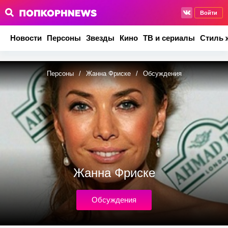
Войти
Новости
Персоны
Звезды
Кино
ТВ и сериалы
Стиль 
Персоны
/
Жанна Фриске
/
Обсуждения
Жанна Фриске
Обсуждения