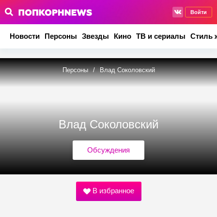
Войти
Новости
Персоны
Звезды
Кино
ТВ и сериалы
Стиль 
Персоны
/
Влад Соколовский
Влад Соколовский
Обсуждения
В избранное