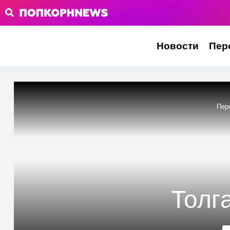
Новости
Пер
Пер
Толг