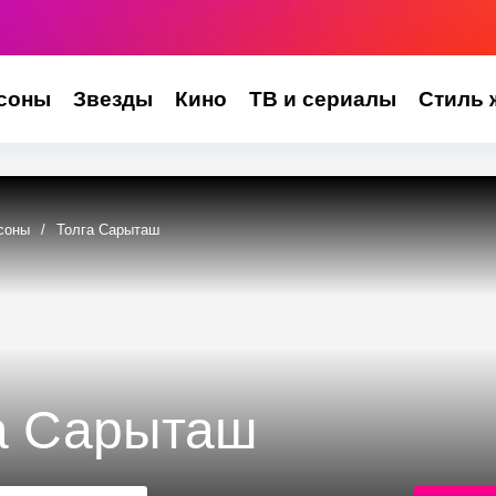
соны
Звезды
Кино
ТВ и сериалы
Стиль 
соны
/
Толга Сарыташ
а Сарыташ