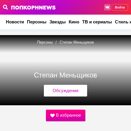
Войти
Новости
Персоны
Звезды
Кино
ТВ и сериалы
Стиль 
Персоны
/
Степан Меньщиков
Степан Меньщиков
Обсуждения
В избранное