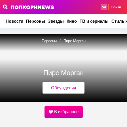
Войти
Новости
Персоны
Звезды
Кино
ТВ и сериалы
Стиль 
Персоны
/
Пирс Морган
Пирс Морган
Обсуждения
В избранное