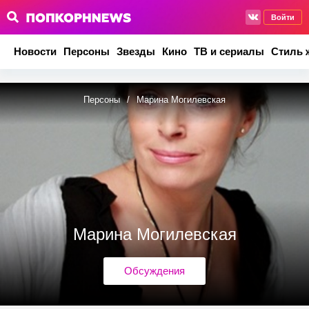
Войти
Новости
Персоны
Звезды
Кино
ТВ и сериалы
Стиль 
Персоны
/
Марина Могилевская
Марина Могилевская
Обсуждения