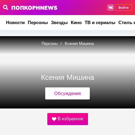
Войти
Новости
Персоны
Звезды
Кино
ТВ и сериалы
Стиль 
Персоны
/
Ксения Мишина
Ксения Мишина
Обсуждения
В избранное