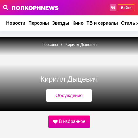
Войти
Новости
Персоны
Звезды
Кино
ТВ и сериалы
Стиль 
Персоны
/
Кирилл Дыцевич
Кирилл Дыцевич
Обсуждения
В избранное