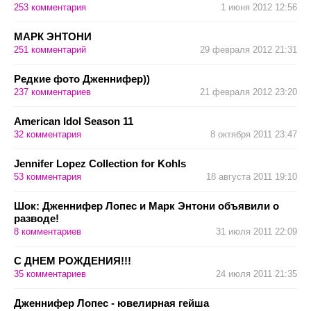
253
комментария
1 июня 2012 12:56
МАРК ЭНТОНИ
251
комментарий
29 февраля 2012 21:31
Редкие фото Дженнифер))
237
комментариев
21 февраля 2012 23:20
American Idol Season 11
32
комментария
8 октября 2011 23:47
Jennifer Lopez Collection for Kohls
53
комментария
18 августа 2011 19:10
Шок: Дженнифер Лопес и Марк Энтони объявили о
разводе!
8
комментариев
31 июля 2011 22:09
С ДНЕМ РОЖДЕНИЯ!!!
35
комментариев
24 июля 2011 21:35
Дженнифер Лопес - ювелирная гейша