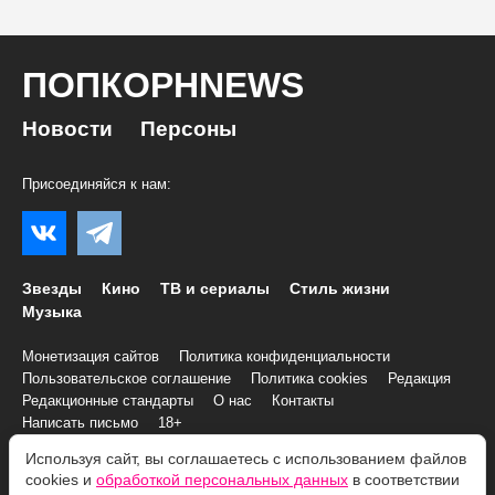
ПОПКОРНNEWS
Новости
Персоны
Присоединяйся к нам:
Звезды
Кино
ТВ и сериалы
Стиль жизни
Музыка
Монетизация сайтов
Политика конфиденциальности
Пользовательское соглашение
Политика cookies
Редакция
Редакционные стандарты
О нас
Контакты
Написать письмо
18+
Используя сайт, вы соглашаетесь с использованием файлов
cookies и
обработкой персональных данных
в соответствии
© 2007–2026 Все права и материалы принадлежат