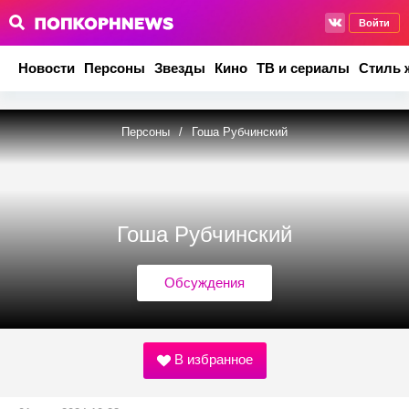
Войти
Новости
Персоны
Звезды
Кино
ТВ и сериалы
Стиль 
Персоны
/
Гоша Рубчинский
Гоша Рубчинский
Обсуждения
В избранное