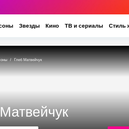
соны
Звезды
Кино
ТВ и сериалы
Стиль 
соны
/
Глеб Матвейчук
 Матвейчук