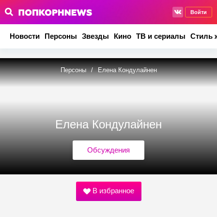
Войти
Новости
Персоны
Звезды
Кино
ТВ и сериалы
Стиль 
Персоны
/
Елена Кондулайнен
Елена Кондулайнен
Обсуждения
В избранное