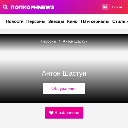
Войти
Новости
Персоны
Звезды
Кино
ТВ и сериалы
Стиль 
Персоны
/
Антон Шастун
Антон Шастун
Обсуждения
В избранное