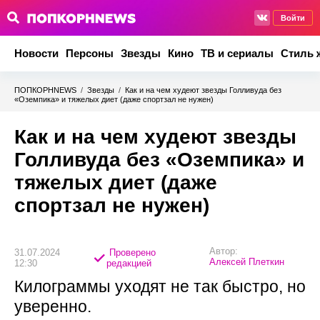
Войти
Новости
Персоны
Звезды
Кино
ТВ и сериалы
Стиль 
ПОПКОРНNEWS
/
Звезды
/
Как и на чем худеют звезды Голливуда без
«Оземпика» и тяжелых диет (даже спортзал не нужен)
Как и на чем худеют звезды
Голливуда без «Оземпика» и
тяжелых диет (даже
спортзал не нужен)
Автор:
31.07.2024
Проверено
Алексей Плеткин
12:30
редакцией
Килограммы уходят не так быстро, но
уверенно.