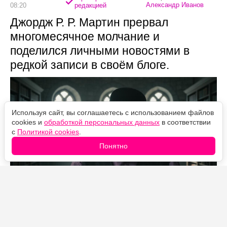
Александр Иванов
08:20
редакцией
Джордж Р. Р. Мартин прервал
многомесячное молчание и
поделился личными новостями в
редкой записи в своём блоге.
Используя сайт, вы соглашаетесь с использованием файлов
cookies и
обработкой персональных данных
в соответствии
с
Политикой cookies
.
Понятно
Источник фото: Legion-Media
В своём блоге писатель признался, что не выходил на