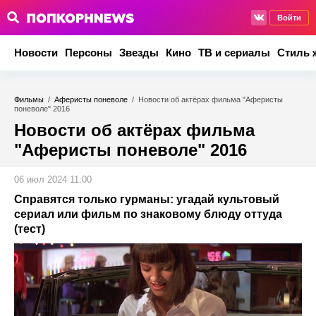
Войти
Новости
Персоны
Звезды
Кино
ТВ и сериалы
Стиль 
Фильмы
/
Аферисты поневоле
/
Новости об актёрах фильма "Аферисты
поневоле" 2016
Новости об актёрах фильма
"Аферисты поневоле" 2016
06 июл 2024 11:00
Справятся только гурманы: угадай культовый
сериал или фильм по знаковому блюду оттуда
(тест)