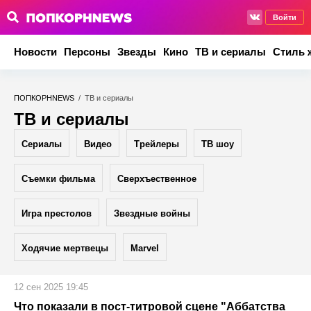
Войти
Новости
Персоны
Звезды
Кино
ТВ и сериалы
Стиль 
ПОПКОРНNEWS
/
ТВ и сериалы
ТВ и сериалы
Сериалы
Видео
Трейлеры
ТВ шоу
Съемки фильма
Сверхъественное
Игра престолов
Звездные войны
Ходячие мертвецы
Marvel
12 сен 2025 19:45
Что показали в пост-титровой сцене "Аббатства