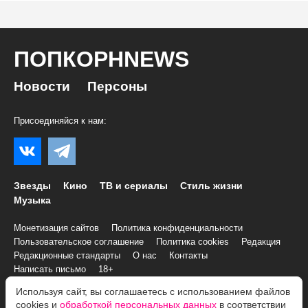
ПОПКОРНNEWS
Новости
Персоны
Присоединяйся к нам:
Звезды
Кино
ТВ и сериалы
Стиль жизни
Музыка
Монетизация сайтов
Политика конфиденциальности
Пользовательское соглашение
Политика cookies
Редакция
Редакционные стандарты
О нас
Контакты
Написать письмо
18+
Используя сайт, вы соглашаетесь с использованием файлов
© 2007–2026 Все права и материалы принадлежат
cookies и
обработкой персональных данных
в соответствии