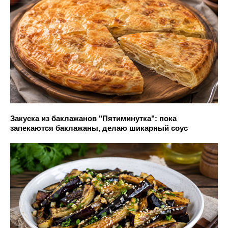
Закуска из баклажанов "Пятиминутка": пока
запекаются баклажаны, делаю шикарный соус