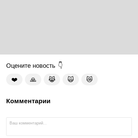
Оцените новость
❤️
🙏
😹
🙀
😿
Комментарии