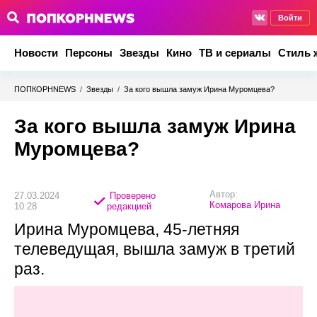
Войти
Новости
Персоны
Звезды
Кино
ТВ и сериалы
Стиль 
ПОПКОРНNEWS
/
Звезды
/
За кого вышла замуж Ирина Муромцева?
За кого вышла замуж Ирина
Муромцева?
Автор:
27.03.2024
Проверено
Комарова Ирина
10:28
редакцией
Ирина Муромцева, 45-летняя
телеведущая, вышла замуж в третий
раз.