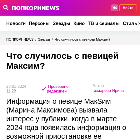
Войти
Новости
Персоны
Звезды
Кино
ТВ и сериалы
Стиль 
ПОПКОРНNEWS
/
Звезды
/
Что случилось с певицей Максим?
Что случилось с певицей
Максим?
Автор:
28.03.2024
Проверено
Комарова Ирина
11:28
редакцией
Информация о певице МакSим
(Марина Максимова) вызвала
интерес у публики, когда в марте
2024 года появилась информация о
возможной приостановке её