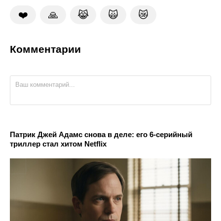
❤️
🙏
😹
🙀
😿
Комментарии
Патрик Джей Адамс снова в деле: его 6-серийный
триллер стал хитом Netflix