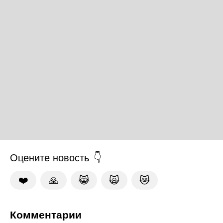
Оцените новость
❤️
🙏
😹
🙀
😿
Комментарии