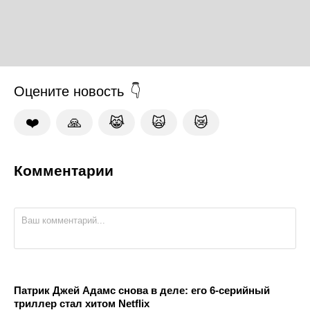
Оцените новость
❤️
🙏
😹
🙀
😿
Комментарии
Патрик Джей Адамс снова в деле: его 6-серийный
триллер стал хитом Netflix