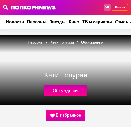
Войти
Новости
Персоны
Звезды
Кино
ТВ и сериалы
Стиль 
Персоны
/
Кети Топурия
/
Обсуждения
Кети Топурия
Обсуждения
В избранное