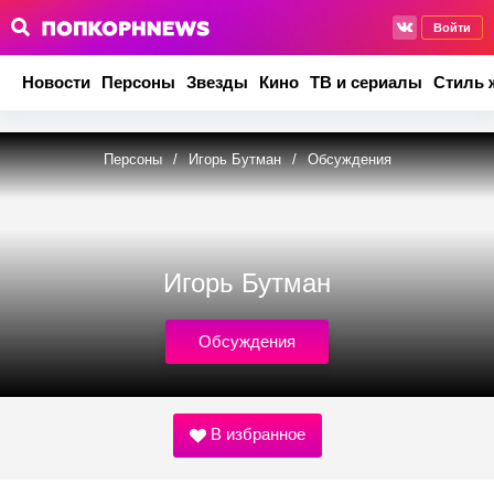
Войти
Новости
Персоны
Звезды
Кино
ТВ и сериалы
Стиль 
Персоны
/
Игорь Бутман
/
Обсуждения
Игорь Бутман
Обсуждения
В избранное