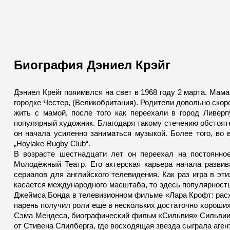
Биография Дэниел Крэйг
Дэниел Крейг пояимвлся на свет в 1968 году 2 марта. Мам
городке Честер, (Великобритания). Родители довольно скор
жить с мамой, после того как переехали в город Ливер
популярный художник. Благодаря такому стечению обстояте
он начала усиленно заниматься музыкой. Более того, во 
„Hoylake Rugby Club“.
В возрасте шестнадцати лет он переехал на постоянно
Молодёжный Театр. Его актерская карьера начала развив
сериалов для английского телевидения. Как раз игра в эт
касается международного масштаба, то здесь популярность
Джеймса Бонда в телевизионном фильме «Лара Крофт: расх
парень получил роли еще в нескольких достаточно хороши
Сэма Мендеса, биографический фильм «Сильвия» Сильвии 
от Стивена Спилберга, где восходящая звезда сыграла аген