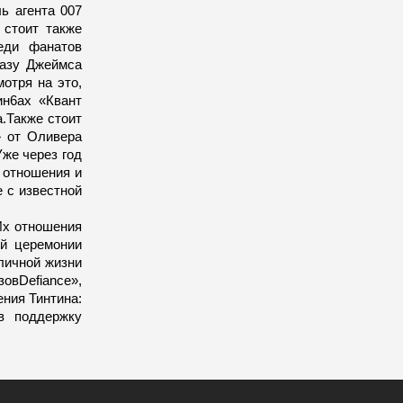
ь агента 007
 стоит также
еди фанатов
разу Джеймса
отря на это,
ин6ах «Квант
.Также стоит
» от Оливера
Уже через год
е отношения и
 с известной
Их отношения
ой церемонии
личной жизни
овDefiance»,
ния Тинтина:
в поддержку