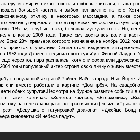
 актеру всемирную известность и любовь зрителей, стала рол
рошел большой кастинг, и выбор пал именно на него. Хотя
однозначному отклику в некоторых массмедиа, а также ср
что многие утверждали, что актер никак не соответствует об
ниже 185 см, голубые глаза, большая мускулистость. Но, несм
иеля в конце 2009 года. Также ему достались роли в карт
 Бонд 23», премьера которого назначена на ноябрь 2012 года
мых проектов с участием Крэйга стоит выделить «Вторжение
о в 1992 году Дэниел соединил свою судьбу с Фионой Лаудон. 
, еще через год пара распалась, хотя они сохранили дружески
 2004 годы популярный актер строил свою личную жизнь вместе
дьбу с популярной актрисой Рэйчел Вайс в городе Нью-Йорке. 
ак они вместе работали в картине «Дом грёз». На свадебн
 дети обеих супругов.Несмотря на бурное развитие событий в 
 в таких картинах: «Золотой компас», «Вторжение», «Выз
лом году на телеэкраны разных стран вышли фильмы «Приключе
 грез», «Девушка с татуировкой дракона», «Джеймс Бонд 
мьера киноленты «И небеса падут».