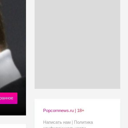
ранное
Popcornnews.ru | 18+
Написать нам |
Политика