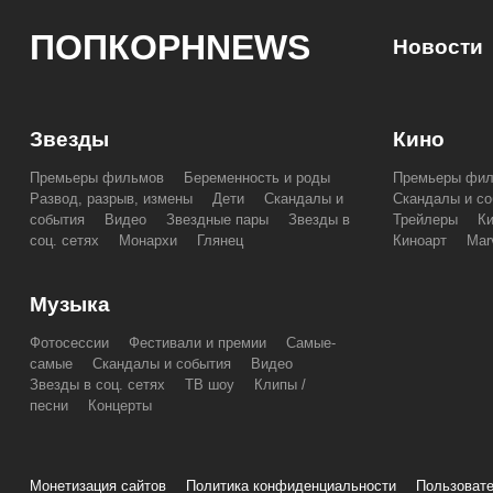
ПОПКОРНNEWS
Новости
Звезды
Кино
Премьеры фильмов
Беременность и роды
Премьеры фи
Развод, разрыв, измены
Дети
Скандалы и
Скандалы и со
события
Видео
Звездные пары
Звезды в
Трейлеры
К
соц. сетях
Монархи
Глянец
Киноарт
Mar
Музыка
Фотосессии
Фестивали и премии
Самые-
самые
Скандалы и события
Видео
Звезды в соц. сетях
ТВ шоу
Клипы /
песни
Концерты
Монетизация сайтов
Политика конфиденциальности
Пользовате