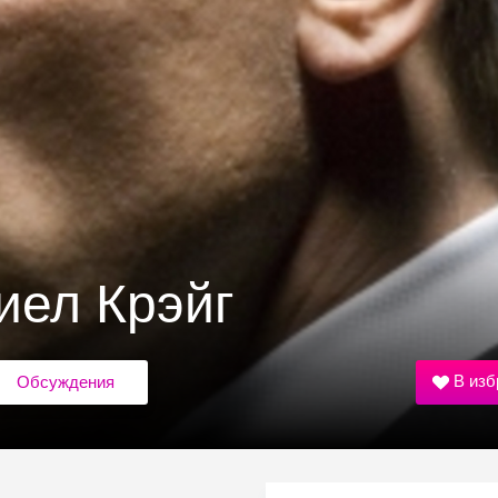
иел Крэйг
В изб
Обсуждения