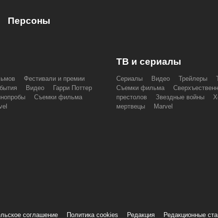
Персоны
ТВ и сериалы
льмов
Фестивали и премии
Сериалы
Видео
Трейлеры
бытия
Видео
Гарри Поттер
Съемки фильма
Сверхъествен
инопробы
Съемки фильма
престолов
Звездные войны
Х
vel
мертвецы
Marvel
льское соглашение
Политика cookies
Редакция
Редакционные ст