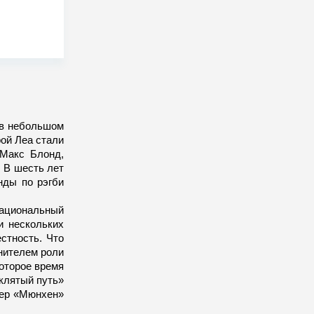
 в небольшом
рой Леа стали
 Макс Блонд,
 В шесть лет
нды по рэгби
Национальный
и нескольких
стность. Что
лнителем роли
оторое время
клятый путь»
лер «Мюнхен»