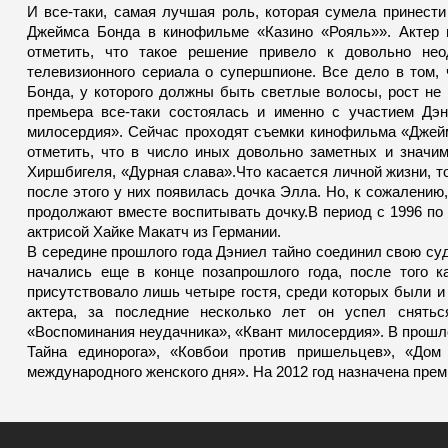
И все-таки, самая лучшая роль, которая сумела принести
Джеймса Бонда в кинофильме «Казино «Рояль»». Актер п
отметить, что такое решение привело к довольно не
телевизионного сериала о супершпионе. Все дело в том, 
Бонда, у которого должны быть светлые волосы, рост не 
премьера все-таки состоялась и именно с участием Дэн
милосердия». Сейчас проходят съемки кинофильма «Джеймс
отметить, что в число иных довольно заметных и значи
Хиршбигеля, «Дурная слава».Что касается личной жизни, т
после этого у них появилась дочка Элла. Но, к сожалению
продолжают вместе воспитывать дочку.В период с 1996 по
актрисой Хайке Макатч из Германии.
В середине прошлого года Дэниел тайно соединил свою су
начались еще в конце позапрошлого года, после того к
присутствовало лишь четыре гостя, среди которых были и
актера, за последние несколько лет он успел сняться
«Воспоминания неудачника», «Квант милосердия». В прош
Тайна единорога», «Ковбои против пришельцев», «Дом
международного женского дня». На 2012 год назначена пре