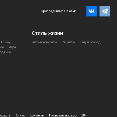
Присоединяйся к нам:
Стиль жизни
ТВ шоу
Фитнес-секреты
Рецепты
Сад и огород
ное
Игра
одячие
андарты
О нас
Контакты
Написать письмо
18+