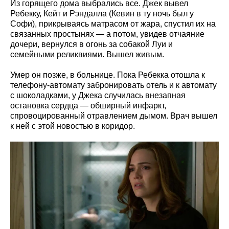
Из горящего дома выбрались все. Джек вывел
Ребекку, Кейт и Рэндалла (Кевин в ту ночь был у
Софи), прикрываясь матрасом от жара, спустил их на
связанных простынях — а потом, увидев отчаяние
дочери, вернулся в огонь за собакой Луи и
семейными реликвиями. Вышел живым.
Умер он позже, в больнице. Пока Ребекка отошла к
телефону-автомату забронировать отель и к автомату
с шоколадками, у Джека случилась внезапная
остановка сердца — обширный инфаркт,
спровоцированный отравлением дымом. Врач вышел
к ней с этой новостью в коридор.