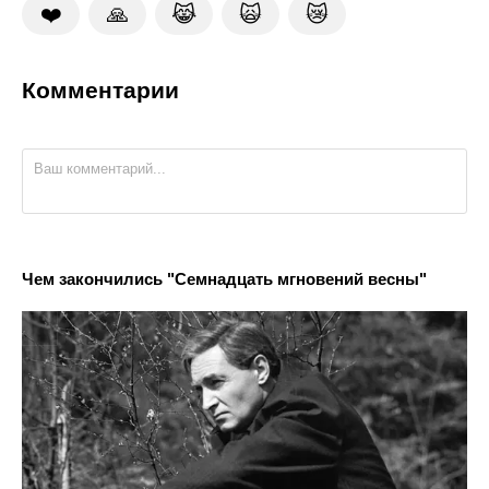
❤️
🙏
😹
🙀
😿
Комментарии
Чем закончились "Семнадцать мгновений весны"