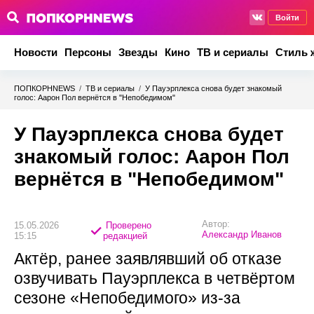
Войти
Новости
Персоны
Звезды
Кино
ТВ и сериалы
Стиль 
ПОПКОРНNEWS
/
ТВ и сериалы
/
У Пауэрплекса снова будет знакомый
голос: Аарон Пол вернётся в "Непобедимом"
У Пауэрплекса снова будет
знакомый голос: Аарон Пол
вернётся в "Непобедимом"
Автор:
15.05.2026
Проверено
Александр Иванов
15:15
редакцией
Актёр, ранее заявлявший об отказе
озвучивать Пауэрплекса в четвёртом
сезоне «Непобедимого» из‑за