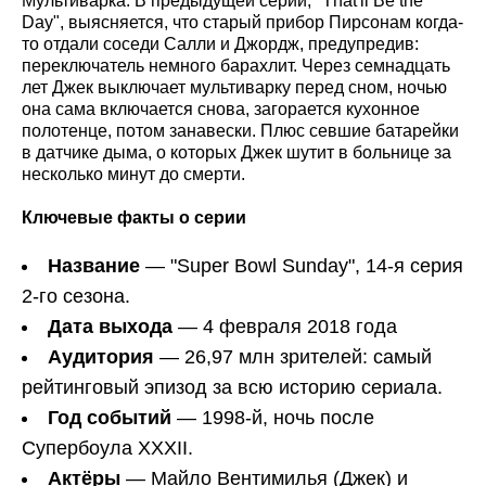
Мультиварка. В предыдущей серии, "That'll Be the
Day", выясняется, что старый прибор Пирсонам когда-
то отдали соседи Салли и Джордж, предупредив:
переключатель немного барахлит. Через семнадцать
лет Джек выключает мультиварку перед сном, ночью
она сама включается снова, загорается кухонное
полотенце, потом занавески. Плюс севшие батарейки
в датчике дыма, о которых Джек шутит в больнице за
несколько минут до смерти.
Ключевые факты о серии
Название
— "Super Bowl Sunday", 14-я серия
2-го сезона.
Дата выхода
— 4 февраля 2018 года
Аудитория
— 26,97 млн зрителей: самый
рейтинговый эпизод за всю историю сериала.
Год событий
— 1998-й, ночь после
Супербоула XXXII.
Актёры
— Майло Вентимилья (Джек) и