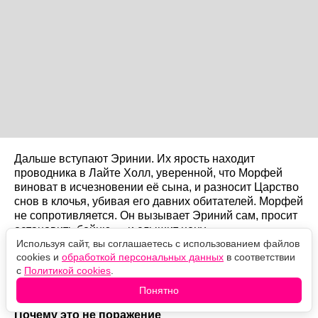
Дальше вступают Эринии. Их ярость находит
проводника в Лайте Холл, уверенной, что Морфей
виноват в исчезновении её сына, и разносит Царство
снов в клочья, убивая его давних обитателей. Морфей
не сопротивляется. Он вызывает Эриний сам, просит
остановить бойню — и слышит цену.
Используя сайт, вы соглашаетесь с использованием файлов
cookies и
обработкой персональных данных
в соответствии
На каменном утёсе его встречает сестра. Смерть
с
Политикой cookies
.
берёт его за руку, и всё исчезает во вспышке белого
света.
Понятно
Почему это не поражение