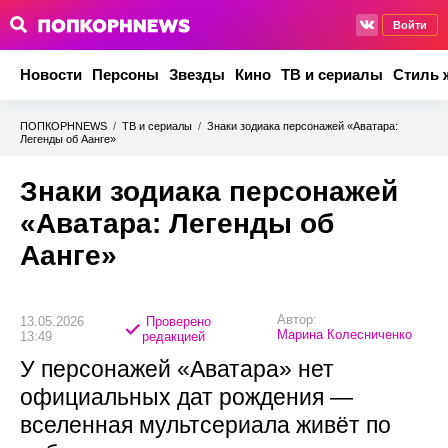
Войти
Новости
Персоны
Звезды
Кино
ТВ и сериалы
Стиль 
ПОПКОРНNEWS
/
ТВ и сериалы
/
Знаки зодиака персонажей «Аватара:
Легенды об Аанге»
Знаки зодиака персонажей
«Аватара: Легенды об
Аанге»
Автор:
13.05.2026
Проверено
Марина Колесниченко
13:49
редакцией
У персонажей «Аватара» нет
официальных дат рождения —
вселенная мультсериала живёт по