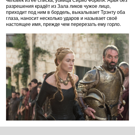
человек из её списка, убийца Сирио Фореля. Арья без
разрешения крадёт из Зала ликов чужое лицо,
приходит под ним в бордель, выкалывает Трэнту оба
глаза, наносит несколько ударов и называет своё
настоящее имя, прежде чем перерезать ему горло.