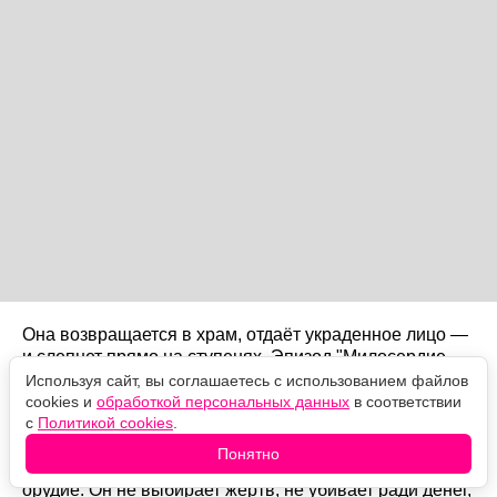
Она возвращается в храм, отдаёт украденное лицо —
и слепнет прямо на ступенях. Эпизод "Милосердие
матери" вышел 14 июня 2015 года.
Используя сайт, вы соглашаетесь с использованием файлов
cookies и
обработкой персональных данных
в соответствии
Почему именно слепота
с
Политикой cookies
.
Понятно
Логика ордена железная: Безликий — не судья, а
орудие. Он не выбирает жертв, не убивает ради денег,