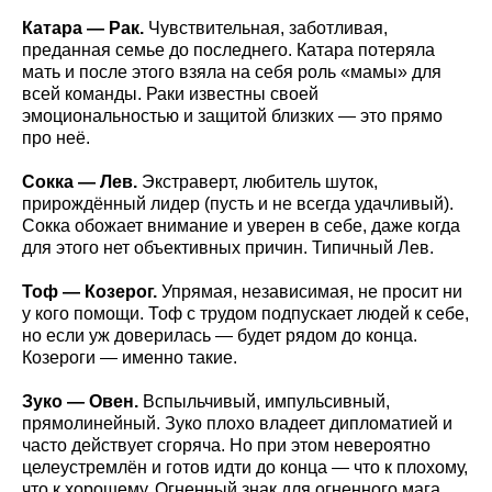
Катара — Рак.
Чувствительная, заботливая,
преданная семье до последнего. Катара потеряла
мать и после этого взяла на себя роль «мамы» для
всей команды. Раки известны своей
эмоциональностью и защитой близких — это прямо
про неё.
Сокка — Лев.
Экстраверт, любитель шуток,
прирождённый лидер (пусть и не всегда удачливый).
Сокка обожает внимание и уверен в себе, даже когда
для этого нет объективных причин. Типичный Лев.
Тоф — Козерог.
Упрямая, независимая, не просит ни
у кого помощи. Тоф с трудом подпускает людей к себе,
но если уж доверилась — будет рядом до конца.
Козероги — именно такие.
Зуко — Овен.
Вспыльчивый, импульсивный,
прямолинейный. Зуко плохо владеет дипломатией и
часто действует сгоряча. Но при этом невероятно
целеустремлён и готов идти до конца — что к плохому,
что к хорошему. Огненный знак для огненного мага.