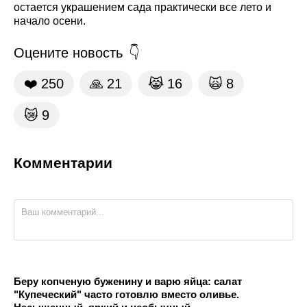
остается украшением сада практически все лето и
начало осени.
Оцените новость
❤️
250
🙏
21
😹
16
🙀
8
😿
9
Комментарии
Беру копченую буженину и варю яйца: салат
"Купеческий" часто готовлю вместо оливье.