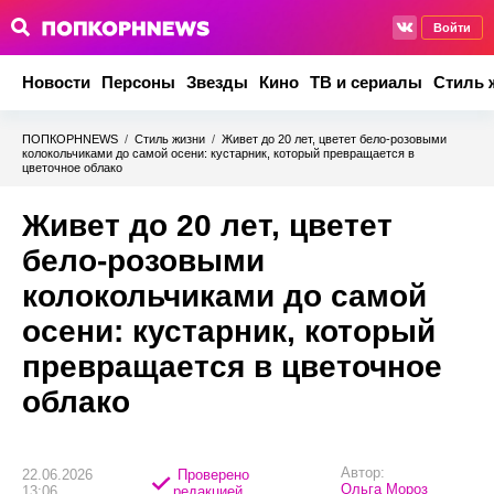
Войти
Новости
Персоны
Звезды
Кино
ТВ и сериалы
Стиль 
ПОПКОРНNEWS
/
Стиль жизни
/
Живет до 20 лет, цветет бело-розовыми
колокольчиками до самой осени: кустарник, который превращается в
цветочное облако
Живет до 20 лет, цветет
бело-розовыми
колокольчиками до самой
осени: кустарник, который
превращается в цветочное
облако
Автор:
22.06.2026
Проверено
Ольга Мороз
13:06
редакцией