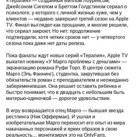
«Терапия» — созданный Биллом Лоуренсом,
Джейсоном Сигелом и Бреттом Голдстином сериал о
психологе, у которого с личной жизнью хуже, чем у
клиентов — недавно завершил третий сезон на Apple
TV. Финал выглядел как прощание, и многие решили,
что сериал закроют. Но нет: продолжение
подтвердили, хотя четких сроков нет — у четвертого
сезона пока даже нет даты релиза.
Пока фанаты ждут новых серий «Терапия», Apple TV
выкатил новинку «У Марго проблемы с деньгами» —
экранизацию романа Руфи Торп. В центре сюжета
Марго (Эль Фаннинг), студентка, закрутившая без
обязательств роман с преподавателем и неожиданно
забеременевшая. Она решает оставить ребенка и
быстро понимает, что в двадцать с небольшим быть
матерью-одиночкой — дорогое удовольствие.
В игру возвращается отец Марго — бывшая звезда
рестлинга (Ник Офферман). И ушлая и
изобретательная Марго переносит его опыт из мира
накачанных персонажей и ярких образов в свою
реальность… монетизируя это на OnlyFans.