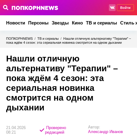
Войти
Новости
Персоны
Звезды
Кино
ТВ и сериалы
Стиль 
ПОПКОРНNEWS
/
ТВ и сериалы
/
Нашли отличную альтернативу "Терапии" –
пока ждём 4 сезон: эта сериальная новинка смотрится на одном дыхании
Нашли отличную
альтернативу "Терапии" –
пока ждём 4 сезон: эта
сериальная новинка
смотрится на одном
дыхании
Автор:
21.04.2026
Проверено
Александр Иванов
08:21
редакцией